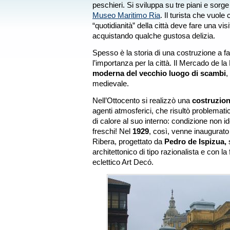
peschieri. Si sviluppa su tre piani e sorge 
Museo Maritimo Ria
. Il turista che vuol
“quotidianità” della città deve fare una vi
acquistando qualche gustosa delizia.
Spesso è la storia di una costruzione a 
l’importanza per la città. Il Mercado de l
moderna del vecchio luogo di scambi
,
medievale.
Nell’Ottocento si realizzò una
costruzion
agenti atmosferici, che risultò problemat
di calore al suo interno: condizione non id
freschi! Nel
1929
, così, venne inaugurato
Ribera, progettato da
Pedro de Ispizua,
s
architettonico di tipo razionalista e con la
eclettico Art Decó.