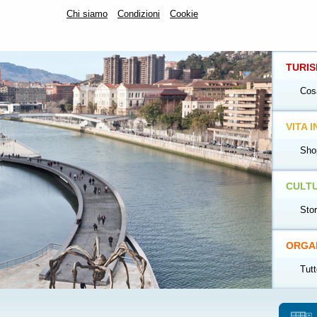
Chi siamo
Condizioni
Cookie
TURI
Cosa
VITA I
Shop
CULTU
Stor
ORGAN
Tutt