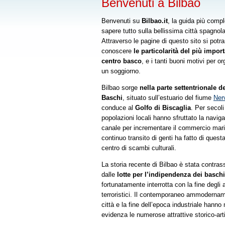
Benvenuti a Bilbao
Benvenuti su
Bilbao.it
, la guida più compl
sapere tutto sulla bellissima città spagnola
Attraverso le pagine di questo sito si potr
conoscere
le particolarità del più impor
centro basco
, e i tanti buoni motivi per o
un soggiorno.
Bilbao sorge
nella parte settentrionale d
Baschi
, situato sull’estuario del fiume
Ner
conduce al
Golfo di Biscaglia
. Per secoli
popolazioni locali hanno sfruttato la navigab
canale per incrementare il commercio marit
continuo transito di genti ha fatto di questa
centro di scambi culturali.
La storia recente di Bilbao è stata contra
dalle
lotte per l’indipendenza dei baschi
fortunatamente interrotta con la fine degli a
terroristici. Il contemporaneo ammodernam
città e la fine dell’epoca industriale hanno
evidenza le numerose attrattive storico-art