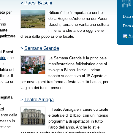
>
Paesi Baschi
eta per
Bilbao è il più importante centro
Data 
.
della Regione Autonoma dei Paesi
anno
Baschi, terra che vanta una cultura
Data 
tante
millenaria che ancora oggi viene
Vi
rganizzare
difesa dalla popolazione locale.
>
Semana Grande
ei Paesi
vión
che
La Semana Grande è la principale
 le
manifestazione folkloristica che si
ilità del
svolge a Bilbao. Inizia il primo
timo. Il
sabato successivo al 15 Agosto e
 città un
per nove giorni trasforma a festa la città basca, per
la gioia dei turisti presenti!
ssegnata
>
Teatro Arriaga
,
tti
Il Teatro Arriaga è il cuore culturale
ento della
e teatrale di Bilbao, con un intenso
 messo in
programma di spettacoli in tutto
istiche.
l’arco dell’anno. Anche lo stile