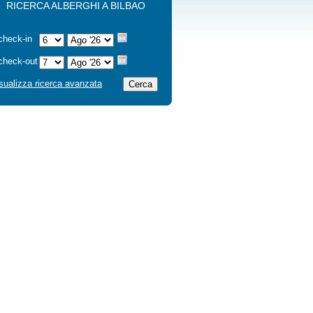
RICERCA ALBERGHI A BILBAO
check-in
check-out
sualizza ricerca avanzata
Cerca