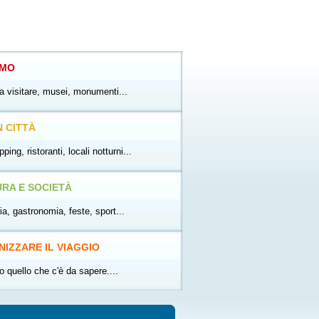
SMO
 visitare, musei, monumenti...
N CITTÀ
ping, ristoranti, locali notturni...
RA E SOCIETÀ
ia, gastronomia, feste, sport...
IZZARE IL VIAGGIO
o quello che c'è da sapere....