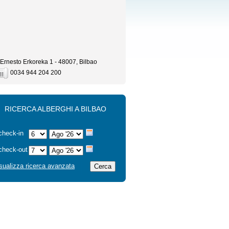
Ernesto Erkoreka 1 - 48007, Bilbao
0034 944 204 200
RICERCA ALBERGHI A BILBAO
check-in
check-out
sualizza ricerca avanzata
Cerca