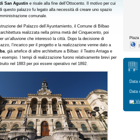
di San Agustin
e risale alla fine dell’Ottocento. Il motivo per cui
di questo palazzo fu legato alla necessità di creare uno spazio
’amministrazione comunale.
struzione del Palazzo dell’Ayuntamiento, il Comune di Bilbao
’architettura realizzata nella prima metà del Cinquecento, poi
Plaza 
r un’alluvione che interessò la città. Dopo la decisione di
alazzo, l’incarico per il progetto e la realizzazione venne dato a
oba
, già artefice di altre architetture a Bilbao: il Teatro Arriaga e
re esempio. I tempi di realizzazione furono relativamente brevi per
truito nel 1883 per poi essere operativo nel 1892.
Data 
Data 
Vi