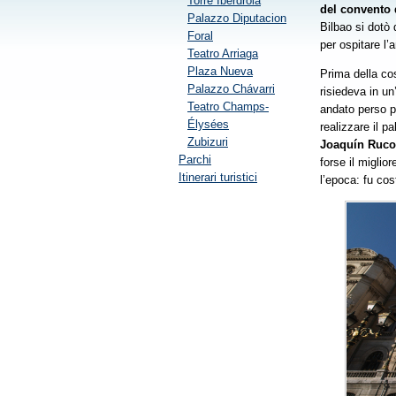
Torre Iberdrola
del convento 
Palazzo Diputacion
Bilbao si dotò 
Foral
per ospitare l
Teatro Arriaga
Plaza Nueva
Prima della co
Palazzo Chávarri
risiedeva in un
Teatro Champs-
andato perso pe
Élysées
realizzare il p
Zubizuri
Joaquín Ruc
Parchi
forse il miglio
Itinerari turistici
l’epoca: fu cos