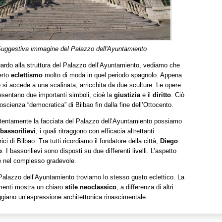
uggestiva immagine del Palazzo dell'Ayuntamiento
rdo alla struttura del Palazzo dell’Ayuntamiento, vediamo che
erto
eclettismo
molto di moda in quel periodo spagnolo. Appena
 si accede a una scalinata, arricchita da due sculture. Le opere
resentano due importanti simboli, cioè la
giustizia
e il
diritto
. Ciò
oscienza “democratica” di Bilbao fin dalla fine dell’Ottocento.
entamente la facciata del Palazzo dell’Ayuntamiento possiamo
bassorilievi
, i quali ritraggono con efficacia altrettanti
ici di Bilbao. Tra tutti ricordiamo il fondatore della città,
Diego
o
. I bassorilievi sono disposti su due differenti livelli. L’aspetto
 è nel complesso gradevole.
 Palazzo dell’Ayuntamiento troviamo lo stesso gusto eclettico. La
imenti mostra un chiaro
stile neoclassico
, a differenza di altri
ggiano un’espressione architettonica rinascimentale.