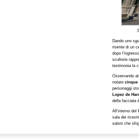
S
Dando uno sgua
risente di un c
dopo l’ingresso
scultorie rapp
testimonia la c
Osservando att
notare
cinque 
personaggi stor
Lopez de Har
della facciata
All’interno del
sala dei ricev
saloni che sfo